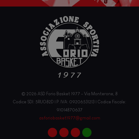
© 2026 ASD Forio Basket 1977 - Via Monterone, 8
Codice SDI: 5RUO82D | P. IVA: 09206531213 | Codice Fiscale:
91014870637
asforiobasket1977@gmail.com