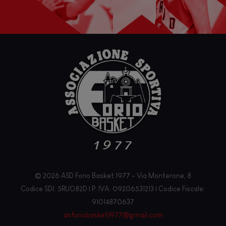
© 2026 ASD Forio Basket 1977 - Via Monterone, 8
Codice SDI: 5RUO82D | P. IVA: 09206531213 | Codice Fiscale:
91014870637
asforiobasket1977@gmail.com